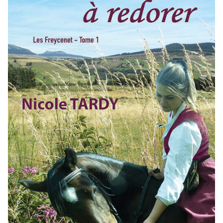
Un blason à redorer
21,00
€