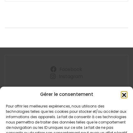
Facebook
Instagram
La Clé du Chemin
Gérer le consentement
Bougernes
4, chemin de la Côte du Mont
Pour offrir les meilleures expériences, nous utilisons des
technologies telles que les cookies pour stocker et/ou accéder aux
43500 CRAPONNE SUR ARZON
informations des appareils. Le fait de consentir à ces technologies
nous permettra de traiter des données telles que le comportement
de navigation ou les ID uniques sur ce site. Le fait de ne pas
Politique de cookies (UE)
consentir ou de retirer son consentement peut avoir un effet négatif