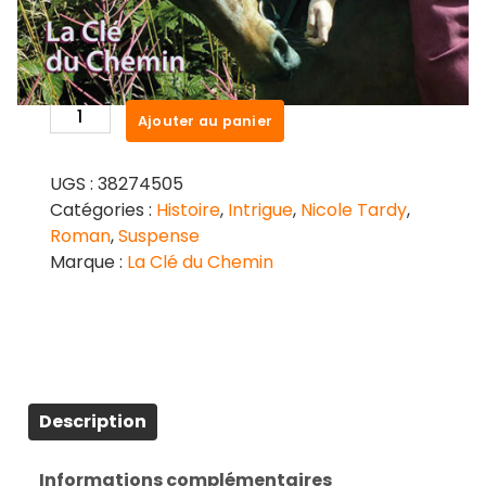
Un roman d’aventures haletant, truffé de
rebondissements, tels que l’imagination de
Nicole Tardy sait les faire surgir.
quantité
Ajouter au panier
de
Un
UGS :
38274505
blason
Catégories :
Histoire
,
Intrigue
,
Nicole Tardy
,
à
Roman
,
Suspense
redorer
Marque :
La Clé du Chemin
Description
Informations complémentaires